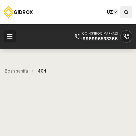
GIDROX
UZ
QO'NG'IROQ MARKAZI
+998996533366
Bosh sahifa
404