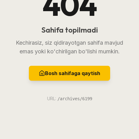
404
Sahifa topilmadi
Kechirasiz, siz qidirayotgan sahifa mavjud
emas yoki ko'chirilgan bo'lishi mumkin.
Bosh sahifaga qaytish
URL:
/archives/6199