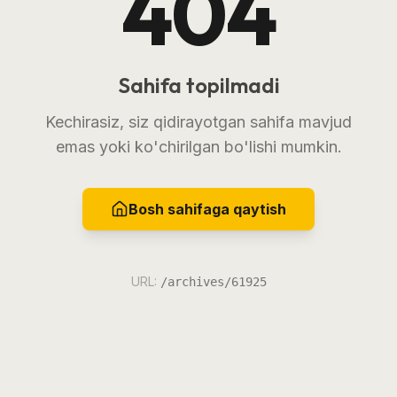
404
Sahifa topilmadi
Kechirasiz, siz qidirayotgan sahifa mavjud
emas yoki ko'chirilgan bo'lishi mumkin.
Bosh sahifaga qaytish
URL:
/archives/61925