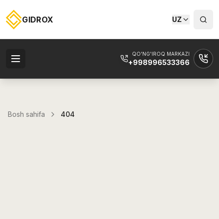
GIDROX
UZ
QO'NG'IROQ MARKAZI
+998996533366
Bosh sahifa
404