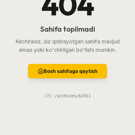
404
Sahifa topilmadi
Kechirasiz, siz qidirayotgan sahifa mavjud
emas yoki ko'chirilgan bo'lishi mumkin.
Bosh sahifaga qaytish
URL:
/archives/61911