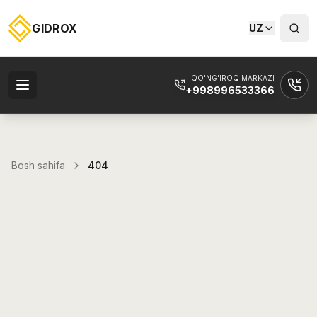
GIDROX
UZ
QO'NG'IROQ MARKAZI
+998996533366
Bosh sahifa
404