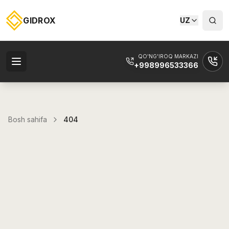
GIDROX
UZ
QO'NG'IROQ MARKAZI
+998996533366
Bosh sahifa
404