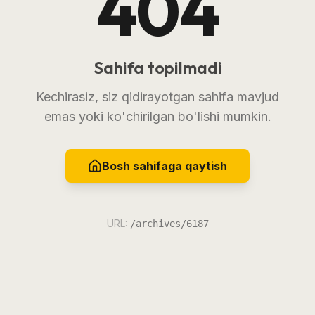
404
Sahifa topilmadi
Kechirasiz, siz qidirayotgan sahifa mavjud
emas yoki ko'chirilgan bo'lishi mumkin.
Bosh sahifaga qaytish
URL:
/archives/6187