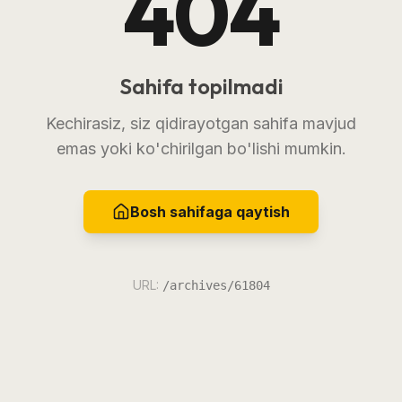
404
Sahifa topilmadi
Kechirasiz, siz qidirayotgan sahifa mavjud
emas yoki ko'chirilgan bo'lishi mumkin.
Bosh sahifaga qaytish
URL:
/archives/61804