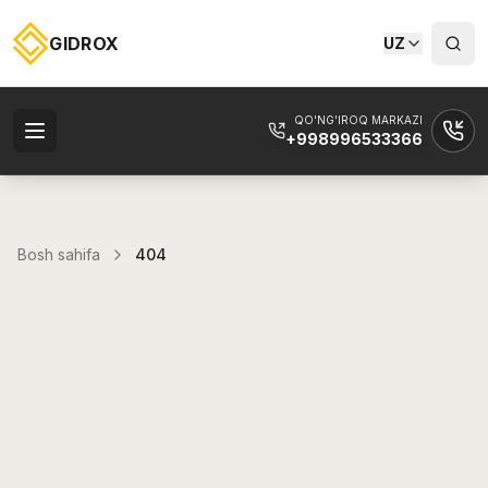
GIDROX
UZ
QO'NG'IROQ MARKAZI
+998996533366
Bosh sahifa
404