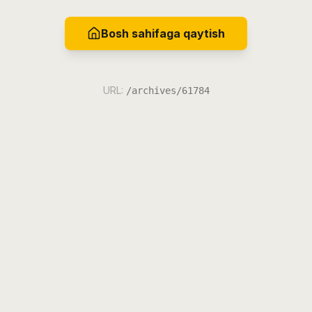
Bosh sahifaga qaytish
URL:
/archives/61784