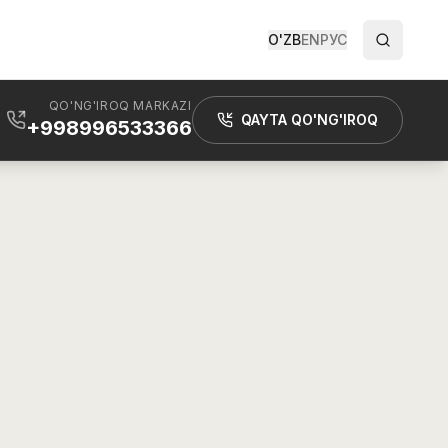
O'ZB
EN
РУС
QO'NG'IROQ MARKAZI
QAYTA QO'NG'IROQ
+998996533366