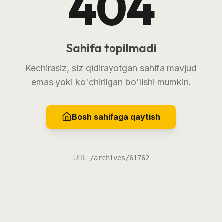
404
Sahifa topilmadi
Kechirasiz, siz qidirayotgan sahifa mavjud
emas yoki ko'chirilgan bo'lishi mumkin.
Bosh sahifaga qaytish
URL:
/archives/61762