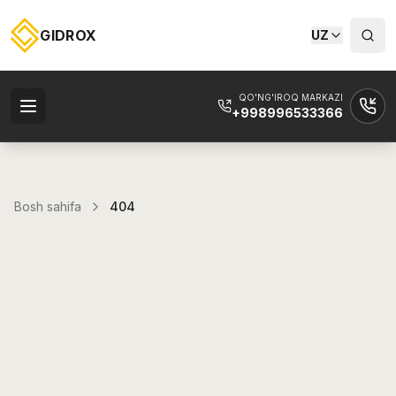
GIDROX
UZ
QO'NG'IROQ MARKAZI
+998996533366
Bosh sahifa
404