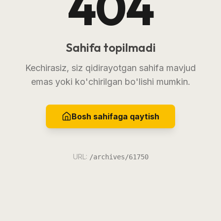
404
Sahifa topilmadi
Kechirasiz, siz qidirayotgan sahifa mavjud
emas yoki ko'chirilgan bo'lishi mumkin.
Bosh sahifaga qaytish
URL:
/archives/61750