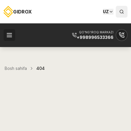
GIDROX
UZ
QO'NG'IROQ MARKAZI
+998996533366
Bosh sahifa
404