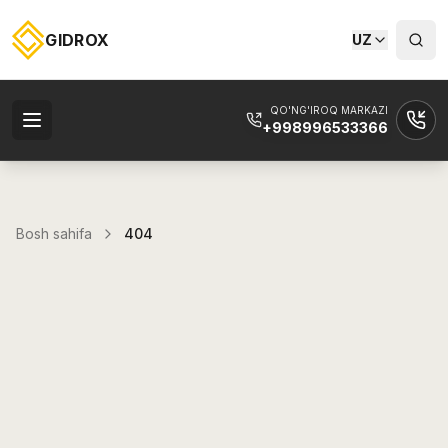
GIDROX
UZ
QO'NG'IROQ MARKAZI
+998996533366
Bosh sahifa
404