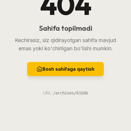
404
Sahifa topilmadi
Kechirasiz, siz qidirayotgan sahifa mavjud
emas yoki ko'chirilgan bo'lishi mumkin.
Bosh sahifaga qaytish
URL:
/archives/61686