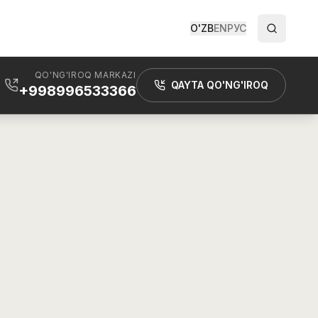
O'ZB
EN
РУС
QO'NG'IROQ MARKAZI
QAYTA QO'NG'IROQ
+998996533366