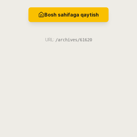
Bosh sahifaga qaytish
URL:
/archives/61620