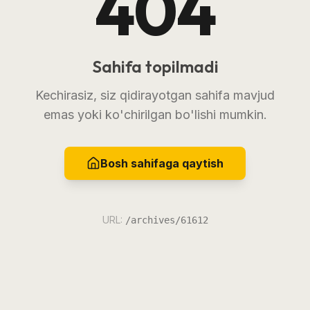
404
Sahifa topilmadi
Kechirasiz, siz qidirayotgan sahifa mavjud
emas yoki ko'chirilgan bo'lishi mumkin.
Bosh sahifaga qaytish
URL:
/archives/61612