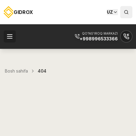
GIDROX
UZ
QO'NG'IROQ MARKAZI
+998996533366
Bosh sahifa
404