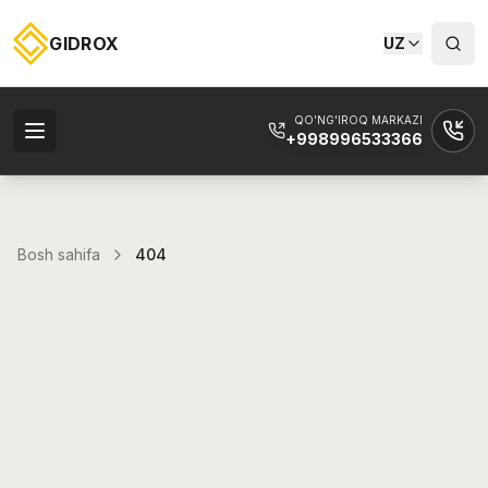
GIDROX
UZ
QO'NG'IROQ MARKAZI
+998996533366
Bosh sahifa
404