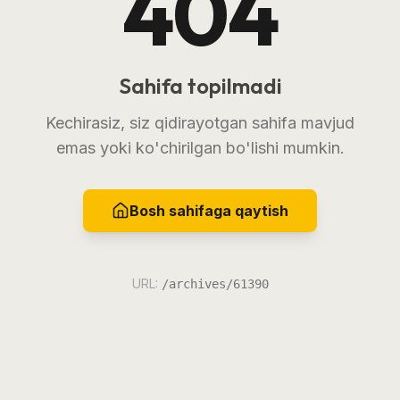
404
Sahifa topilmadi
Kechirasiz, siz qidirayotgan sahifa mavjud
emas yoki ko'chirilgan bo'lishi mumkin.
Bosh sahifaga qaytish
URL:
/archives/61390