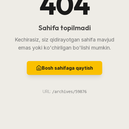
404
Sahifa topilmadi
Kechirasiz, siz qidirayotgan sahifa mavjud
emas yoki ko'chirilgan bo'lishi mumkin.
Bosh sahifaga qaytish
URL:
/archives/59876