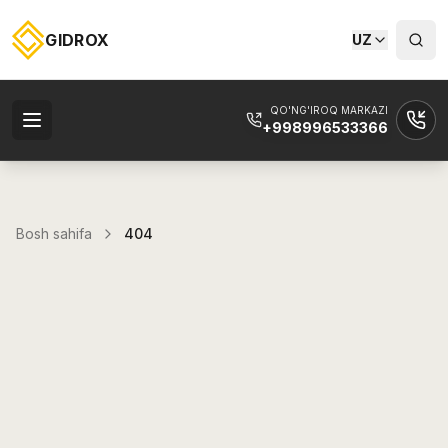
GIDROX
UZ
QO'NG'IROQ MARKAZI
+998996533366
Bosh sahifa
404