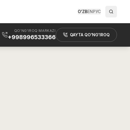
O'ZB
EN
РУС
QO'NG'IROQ MARKAZI
QAYTA QO'NG'IROQ
+998996533366