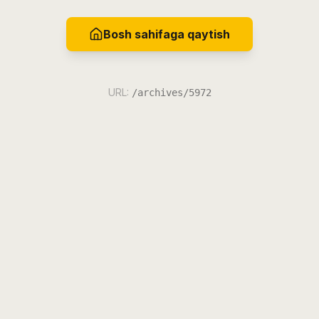
Bosh sahifaga qaytish
URL:
/archives/5972