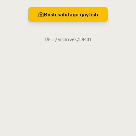
Bosh sahifaga qaytish
URL:
/archives/59401