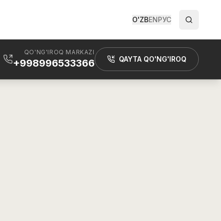
O'ZB
EN
РУС
QO'NG'IROQ MARKAZI
QAYTA QO'NG'IROQ
+998996533366