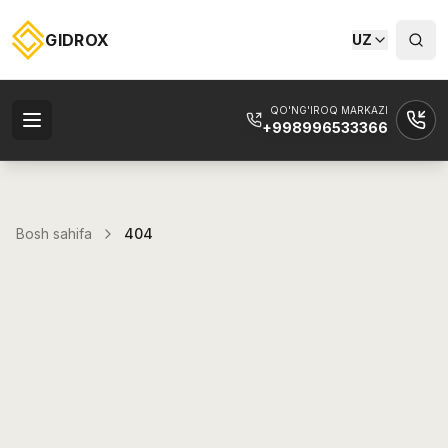
GIDROX
UZ
QO'NG'IROQ MARKAZI
+998996533366
Bosh sahifa
404