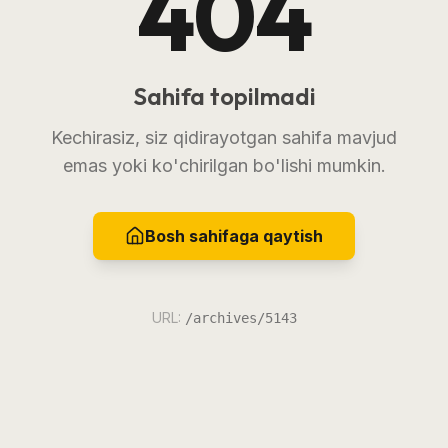
404
Sahifa topilmadi
Kechirasiz, siz qidirayotgan sahifa mavjud
emas yoki ko'chirilgan bo'lishi mumkin.
Bosh sahifaga qaytish
URL:
/archives/5143