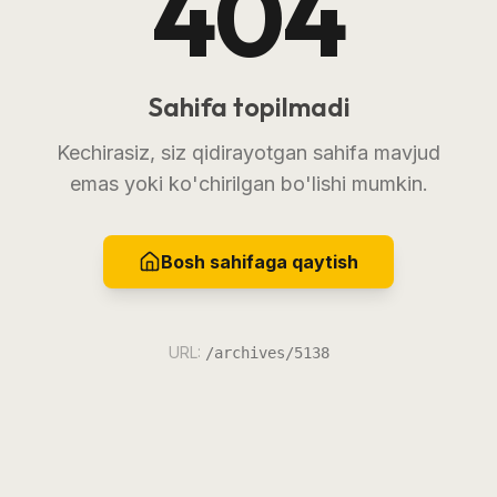
404
Sahifa topilmadi
Kechirasiz, siz qidirayotgan sahifa mavjud
emas yoki ko'chirilgan bo'lishi mumkin.
Bosh sahifaga qaytish
URL:
/archives/5138