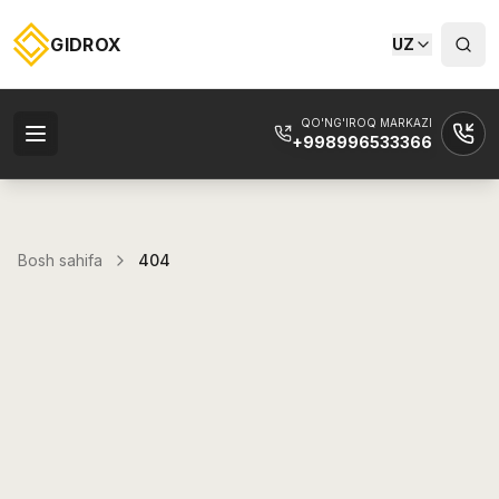
GIDROX
UZ
QO'NG'IROQ MARKAZI
+998996533366
Bosh sahifa
404