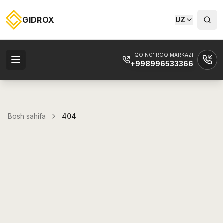
GIDROX
UZ
QO'NG'IROQ MARKAZI
+998996533366
Bosh sahifa
404