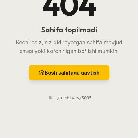
404
Sahifa topilmadi
Kechirasiz, siz qidirayotgan sahifa mavjud
emas yoki ko'chirilgan bo'lishi mumkin.
Bosh sahifaga qaytish
URL:
/archives/5085