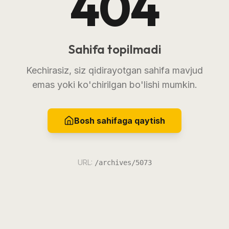
404
Sahifa topilmadi
Kechirasiz, siz qidirayotgan sahifa mavjud
emas yoki ko'chirilgan bo'lishi mumkin.
Bosh sahifaga qaytish
URL:
/archives/5073