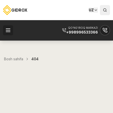
GIDROX
UZ
QO'NG'IROQ MARKAZI
+998996533366
Bosh sahifa
404