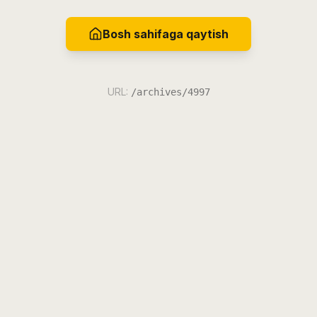
Bosh sahifaga qaytish
URL:
/archives/4997