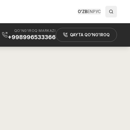
O'ZB
EN
РУС
QO'NG'IROQ MARKAZI
QAYTA QO'NG'IROQ
+998996533366