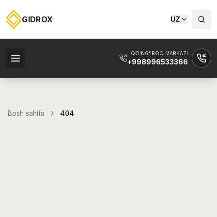
GIDROX
UZ
QO'NG'IROQ MARKAZI
+998996533366
Bosh sahifa
404