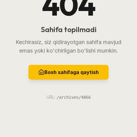
404
Sahifa topilmadi
Kechirasiz, siz qidirayotgan sahifa mavjud
emas yoki ko'chirilgan bo'lishi mumkin.
Bosh sahifaga qaytish
URL:
/archives/4866