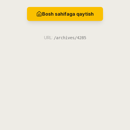
Bosh sahifaga qaytish
URL:
/archives/4285