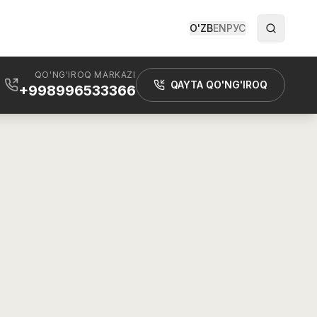
O'ZB
EN
РУС
QO'NG'IROQ MARKAZI
QAYTA QO'NG'IROQ
+998996533366