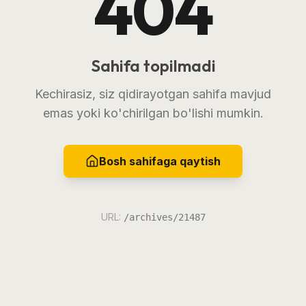
404
Sahifa topilmadi
Kechirasiz, siz qidirayotgan sahifa mavjud
emas yoki ko'chirilgan bo'lishi mumkin.
Bosh sahifaga qaytish
URL:
/archives/21487