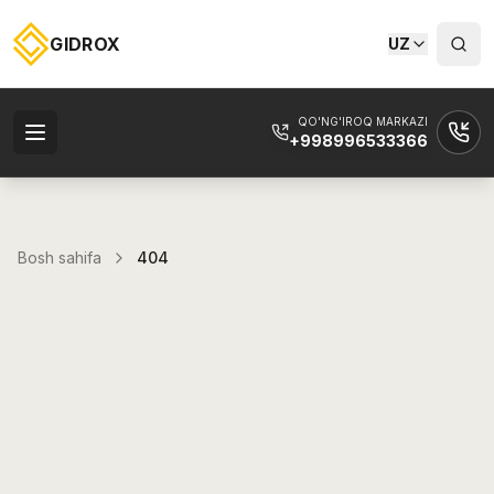
GIDROX
UZ
QO'NG'IROQ MARKAZI
+998996533366
Bosh sahifa
404