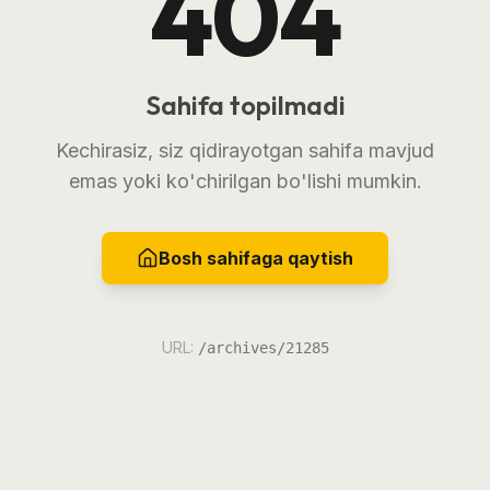
404
Sahifa topilmadi
Kechirasiz, siz qidirayotgan sahifa mavjud
emas yoki ko'chirilgan bo'lishi mumkin.
Bosh sahifaga qaytish
URL:
/archives/21285