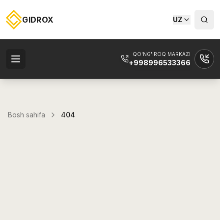
GIDROX
UZ
QO'NG'IROQ MARKAZI
+998996533366
Bosh sahifa
404