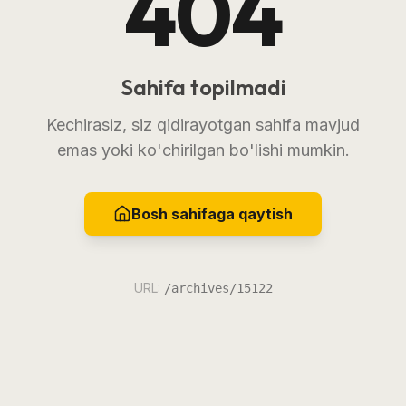
404
Sahifa topilmadi
Kechirasiz, siz qidirayotgan sahifa mavjud
emas yoki ko'chirilgan bo'lishi mumkin.
Bosh sahifaga qaytish
URL:
/archives/15122