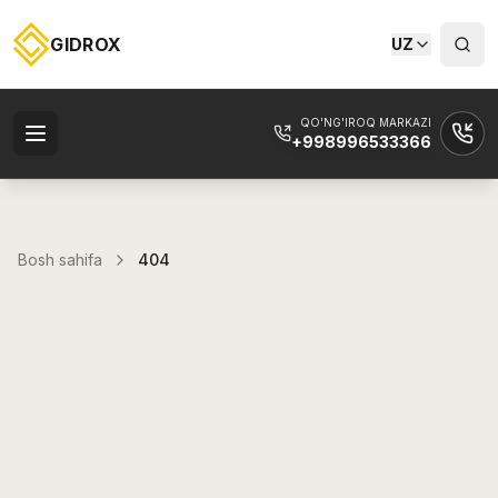
GIDROX
UZ
QO'NG'IROQ MARKAZI
+998996533366
Bosh sahifa
404