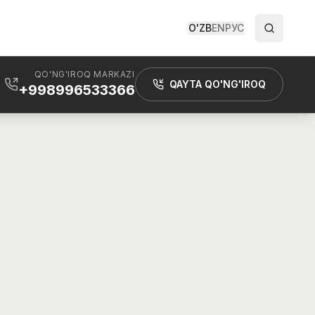
O'ZB
EN
РУС
QO'NG'IROQ MARKAZI
QAYTA QO'NG'IROQ
+998996533366