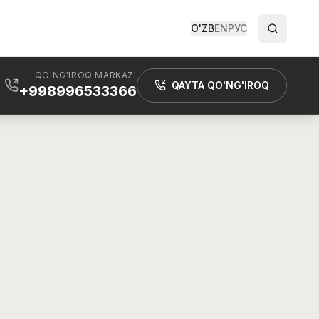
O'ZB
EN
РУС
QO'NG'IROQ MARKAZI
QAYTA QO'NG'IROQ
+998996533366