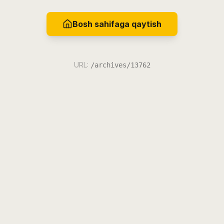
Bosh sahifaga qaytish
URL:
/archives/13762