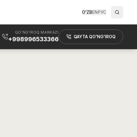
O'ZB
EN
РУС
QO'NG'IROQ MARKAZI
QAYTA QO'NG'IROQ
+998996533366