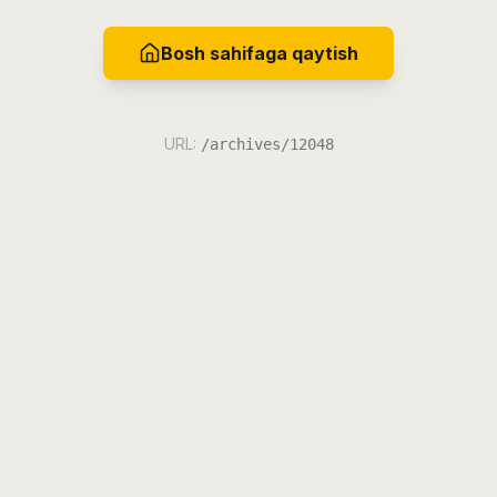
Bosh sahifaga qaytish
URL:
/archives/12048