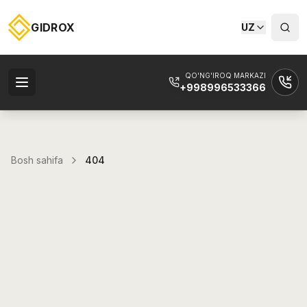
GIDROX
UZ
QO'NG'IROQ MARKAZI
+998996533366
Bosh sahifa
404