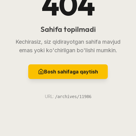
404
Sahifa topilmadi
Kechirasiz, siz qidirayotgan sahifa mavjud
emas yoki ko'chirilgan bo'lishi mumkin.
Bosh sahifaga qaytish
URL:
/archives/11986