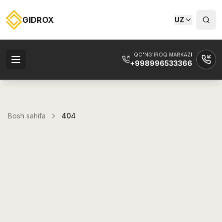
GIDROX
UZ
QO'NG'IROQ MARKAZI
+998996533366
Bosh sahifa
404