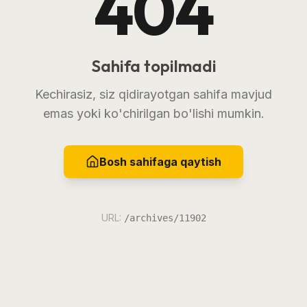
404
Sahifa topilmadi
Kechirasiz, siz qidirayotgan sahifa mavjud
emas yoki ko'chirilgan bo'lishi mumkin.
Bosh sahifaga qaytish
URL:
/archives/11902