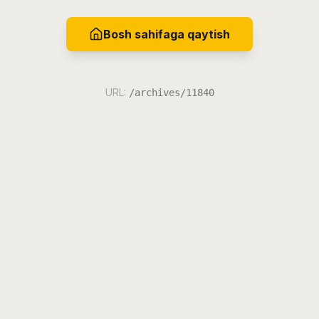
Bosh sahifaga qaytish
URL:
/archives/11840