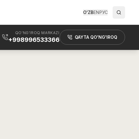
O'ZB
EN
РУС
QO'NG'IROQ MARKAZI
QAYTA QO'NG'IROQ
+998996533366