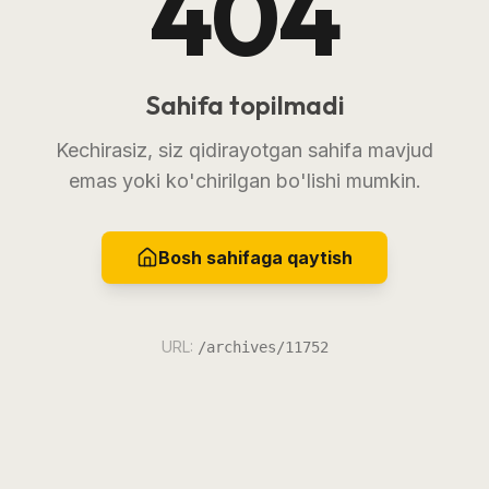
404
Sahifa topilmadi
Kechirasiz, siz qidirayotgan sahifa mavjud
emas yoki ko'chirilgan bo'lishi mumkin.
Bosh sahifaga qaytish
URL:
/archives/11752