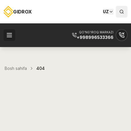
GIDROX
UZ
QO'NG'IROQ MARKAZI
+998996533366
Bosh sahifa
404