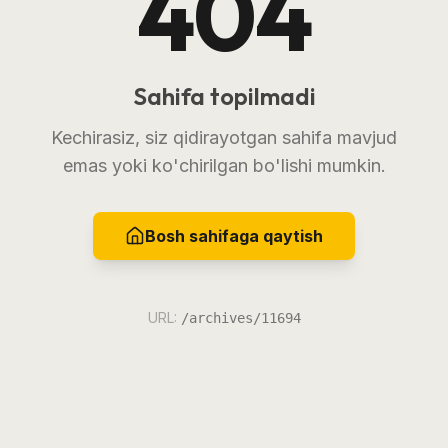
404
Sahifa topilmadi
Kechirasiz, siz qidirayotgan sahifa mavjud
emas yoki ko'chirilgan bo'lishi mumkin.
Bosh sahifaga qaytish
URL:
/archives/11694