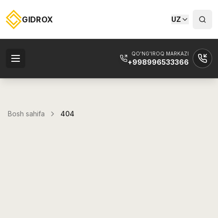
GIDROX
UZ
QO'NG'IROQ MARKAZI
+998996533366
Bosh sahifa
404