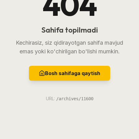
404
Sahifa topilmadi
Kechirasiz, siz qidirayotgan sahifa mavjud
emas yoki ko'chirilgan bo'lishi mumkin.
Bosh sahifaga qaytish
URL:
/archives/11600