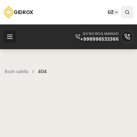
GIDROX
UZ
QO'NG'IROQ MARKAZI
+998996533366
Bosh sahifa
404