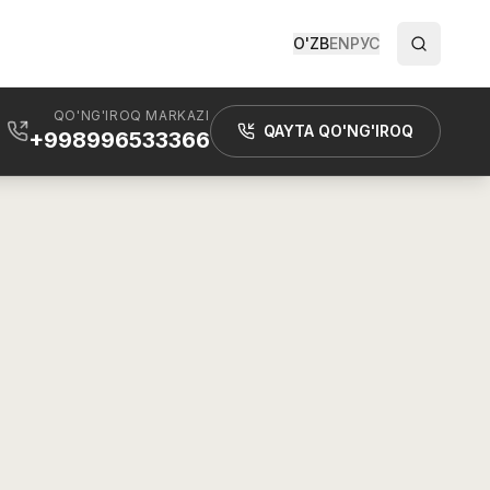
O'ZB
EN
РУС
QO'NG'IROQ MARKAZI
QAYTA QO'NG'IROQ
+998996533366