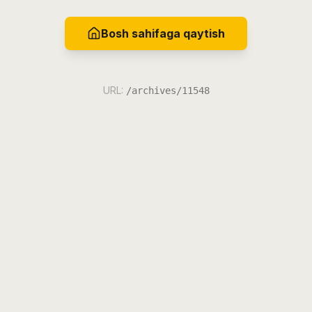
Bosh sahifaga qaytish
URL:
/archives/11548