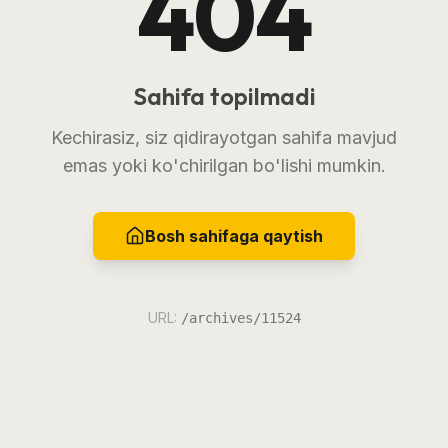
404
Sahifa topilmadi
Kechirasiz, siz qidirayotgan sahifa mavjud
emas yoki ko'chirilgan bo'lishi mumkin.
Bosh sahifaga qaytish
URL:
/archives/11524