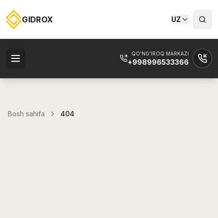
GIDROX
UZ
QO'NG'IROQ MARKAZI
+998996533366
Bosh sahifa
404