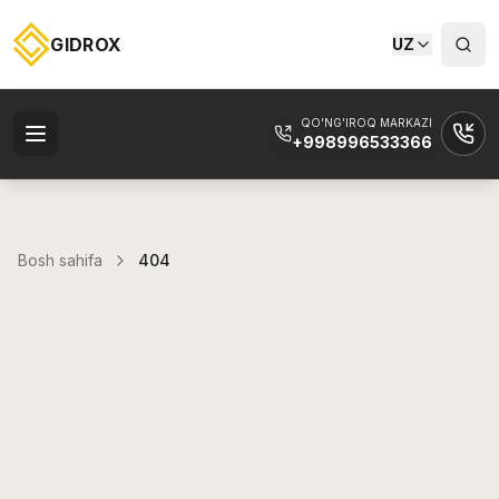
GIDROX
UZ
QO'NG'IROQ MARKAZI
+998996533366
Bosh sahifa
404