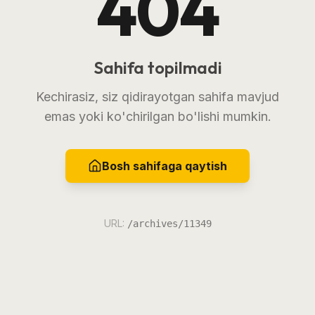
404
Sahifa topilmadi
Kechirasiz, siz qidirayotgan sahifa mavjud
emas yoki ko'chirilgan bo'lishi mumkin.
Bosh sahifaga qaytish
URL:
/archives/11349