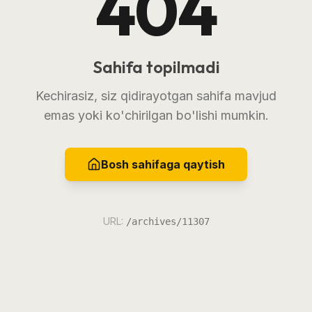
404
Sahifa topilmadi
Kechirasiz, siz qidirayotgan sahifa mavjud
emas yoki ko'chirilgan bo'lishi mumkin.
Bosh sahifaga qaytish
URL:
/archives/11307