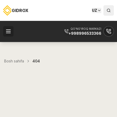
GIDROX
UZ
QO'NG'IROQ MARKAZI
+998996533366
Bosh sahifa
404