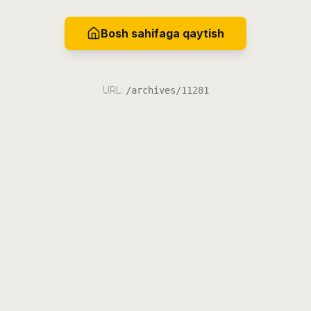
Bosh sahifaga qaytish
URL:
/archives/11281