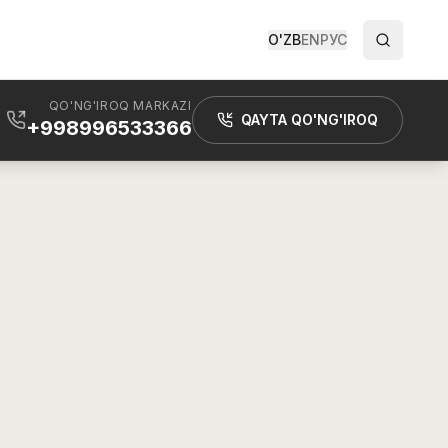
O'ZB
EN
РУС
QO'NG'IROQ MARKAZI
QAYTA QO'NG'IROQ
+998996533366