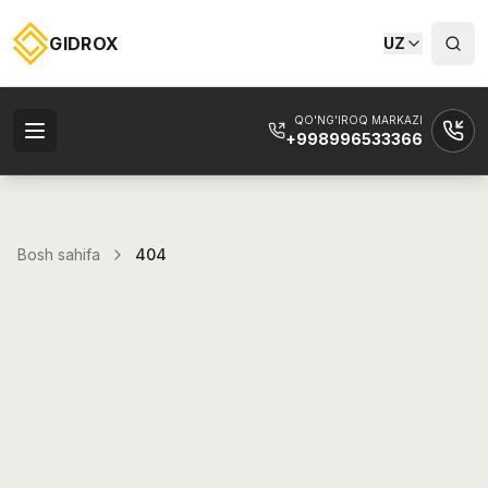
GIDROX
UZ
QO'NG'IROQ MARKAZI
+998996533366
Bosh sahifa
404