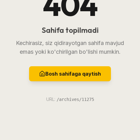
404
Sahifa topilmadi
Kechirasiz, siz qidirayotgan sahifa mavjud
emas yoki ko'chirilgan bo'lishi mumkin.
Bosh sahifaga qaytish
URL:
/archives/11275