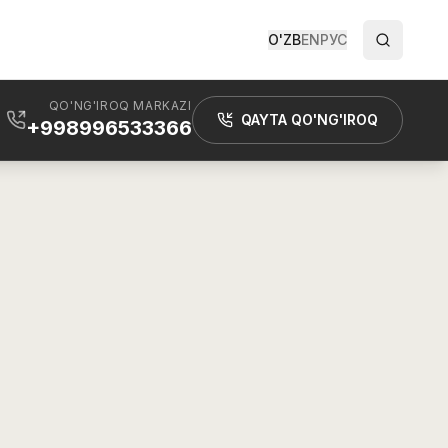
O'ZB
EN
РУС
QO'NG'IROQ MARKAZI
QAYTA QO'NG'IROQ
+998996533366