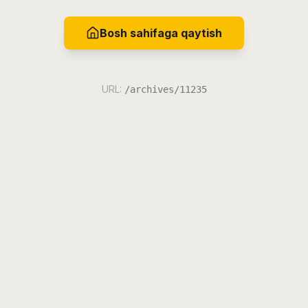
Bosh sahifaga qaytish
URL:
/archives/11235