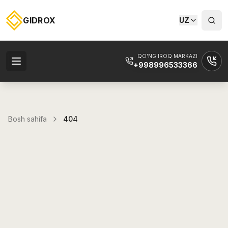
GIDROX
UZ
QO'NG'IROQ MARKAZI
+998996533366
Bosh sahifa
404