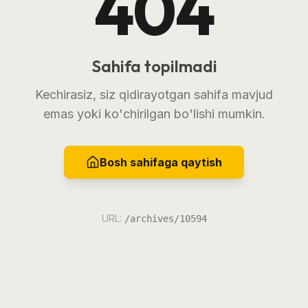
404
Sahifa topilmadi
Kechirasiz, siz qidirayotgan sahifa mavjud
emas yoki ko'chirilgan bo'lishi mumkin.
Bosh sahifaga qaytish
URL:
/archives/10594