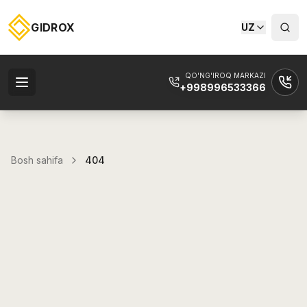
GIDROX
UZ
QO'NG'IROQ MARKAZI
+998996533366
Bosh sahifa
404