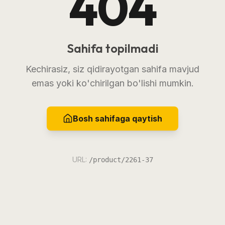
404
Sahifa topilmadi
Kechirasiz, siz qidirayotgan sahifa mavjud
emas yoki ko'chirilgan bo'lishi mumkin.
Bosh sahifaga qaytish
URL:
/product/2261-37