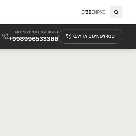
O'ZB
EN
РУС
QO'NG'IROQ MARKAZI
QAYTA QO'NG'IROQ
+998996533366