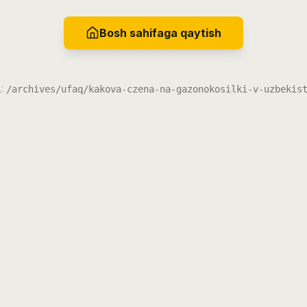
Bosh sahifaga qaytish
L:
/archives/ufaq/kakova-czena-na-gazonokosilki-v-uzbekis