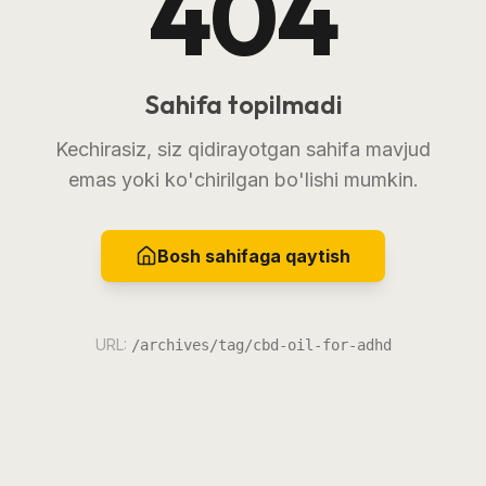
404
Sahifa topilmadi
Kechirasiz, siz qidirayotgan sahifa mavjud
emas yoki ko'chirilgan bo'lishi mumkin.
Bosh sahifaga qaytish
URL:
/archives/tag/cbd-oil-for-adhd