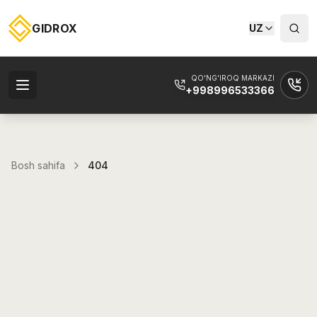
GIDROX
UZ
QO'NG'IROQ MARKAZI
+998996533366
Bosh sahifa
404