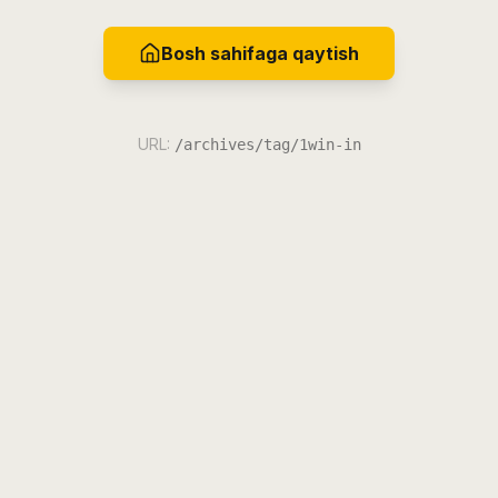
Bosh sahifaga qaytish
URL:
/archives/tag/1win-in