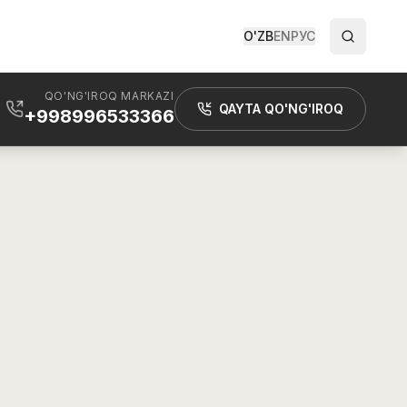
O'ZB
EN
РУС
QO'NG'IROQ MARKAZI
QAYTA QO'NG'IROQ
+998996533366