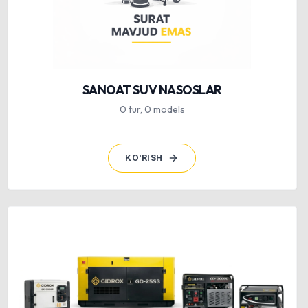
SANOAT SUV NASOSLAR
0
tur
,
0
models
KO'RISH