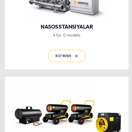
NASOS STANSIYALAR
4
tur
,
0
models
KO'RISH