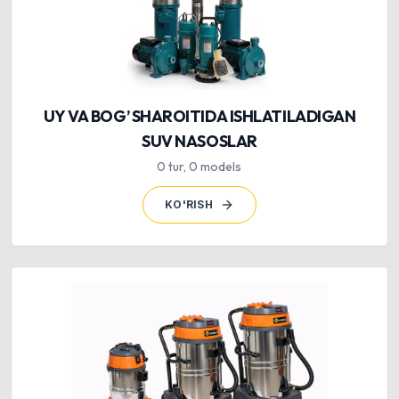
UY VA BOG’ SHAROITIDA ISHLATILADIGAN
SUV NASOSLAR
0
tur
,
0
models
KO'RISH