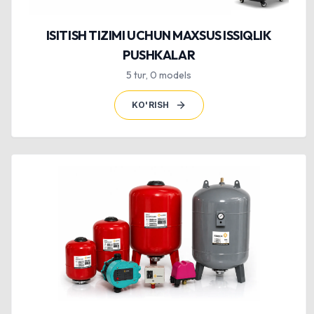
ISITISH TIZIMI UCHUN MAXSUS ISSIQLIK
PUSHKALAR
5
tur
,
0
models
KO'RISH