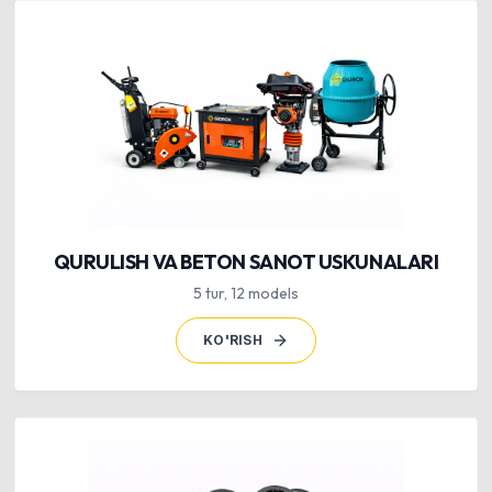
QURULISH VA BETON SANOT USKUNALARI
5
tur
,
12
models
KO'RISH