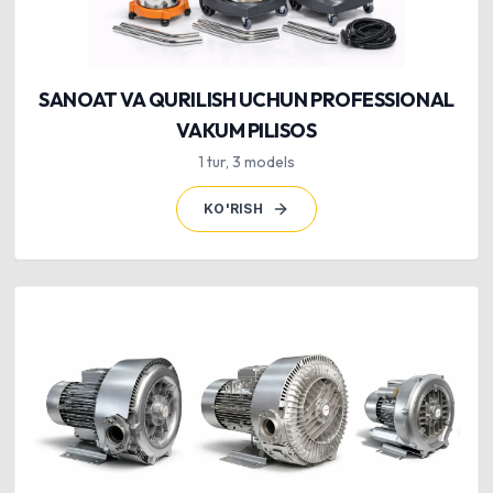
SANOAT VA QURILISH UCHUN PROFESSIONAL
VAKUM PILISOS
1
tur
,
3
models
KO'RISH