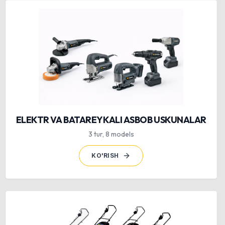
ELEKTR VA BATAREYKALI ASBOB USKUNALAR
3
tur
,
8
models
KO'RISH