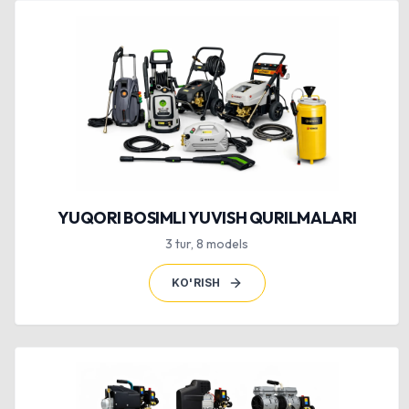
YUQORI BOSIMLI YUVISH QURILMALARI
3
tur
,
8
models
KO'RISH