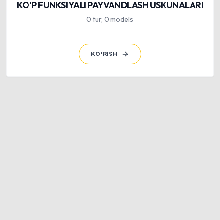
KO'P FUNKSIYALI PAYVANDLASH USKUNALARI
0
tur
,
0
models
KO'RISH