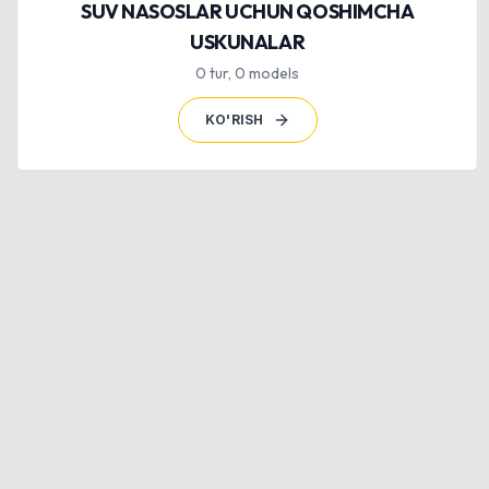
SUV NASOSLAR UCHUN QOSHIMCHA
USKUNALAR
0
tur
,
0
models
KO'RISH