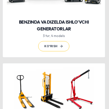
BENZINDA VA DIZELDA ISHLO'VCHI
GENERATORLAR
3
tur
,
4
models
KO'RISH