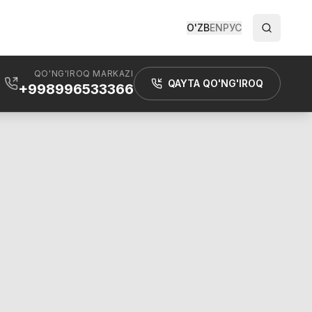
O'ZB
EN
РУС
QO'NG'IROQ MARKAZI
QAYTA QO'NG'IROQ
+998996533366