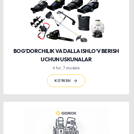
BOG’DORCHILIK VA DALLA ISHLO’V BERISH
UCHUN USKUNALAR
4
tur
,
7
models
KO'RISH