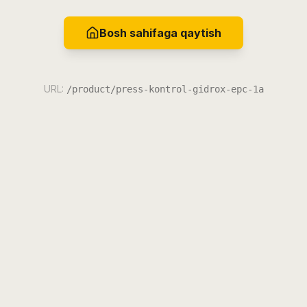
Bosh sahifaga qaytish
URL:
/product/press-kontrol-gidrox-epc-1a