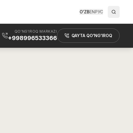
O'ZB
EN
РУС
QO'NG'IROQ MARKAZI
QAYTA QO'NG'IROQ
+998996533366