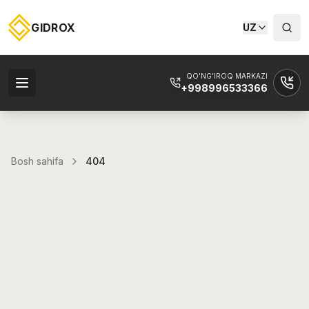
GIDROX
UZ
QO'NG'IROQ MARKAZI
+998996533366
Bosh sahifa
404