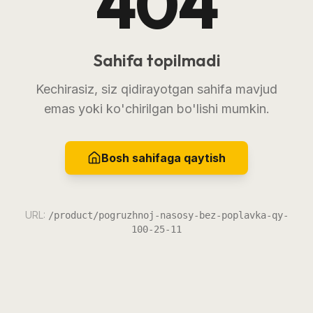
404
Sahifa topilmadi
Kechirasiz, siz qidirayotgan sahifa mavjud
emas yoki ko'chirilgan bo'lishi mumkin.
Bosh sahifaga qaytish
URL:
/product/pogruzhnoj-nasosy-bez-poplavka-qy-
100-25-11