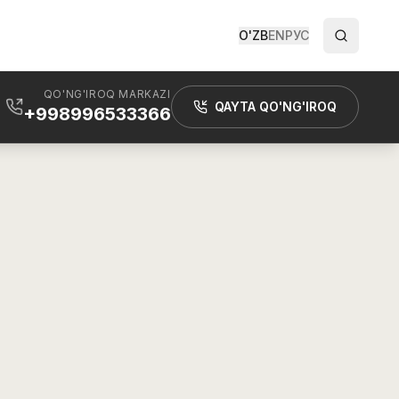
O'ZB
EN
РУС
QO'NG'IROQ MARKAZI
QAYTA QO'NG'IROQ
+998996533366