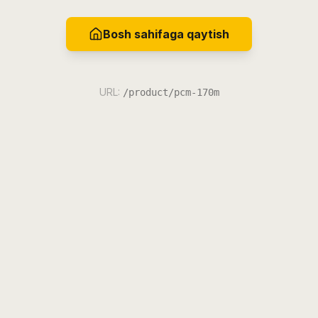
Bosh sahifaga qaytish
URL:
/product/pcm-170m